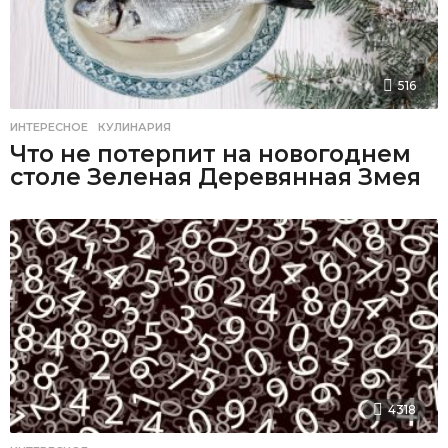
516
ИНТЕРЕСНОЕ
,
КУЛИНАРИЯ
Что не потерпит на новогоднем
столе Зеленая Деревянная Змея
4318