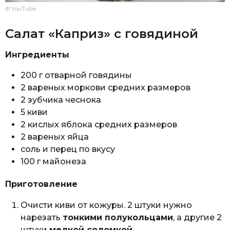
© YouTube
Салат «Каприз» с говядиной
Ингредиенты
200 г отварной говядины
2 вареных моркови средних размеров
2 зубчика чеснока
5 киви
2 кислых яблока средних размеров
2 вареных яйца
соль и перец по вкусу
100 г майонеза
Приготовление
Очисти киви от кожуры. 2 штуки нужно
нарезать
тонкими полукольцами
, а другие 2
штуки
мелкой соломкой
.