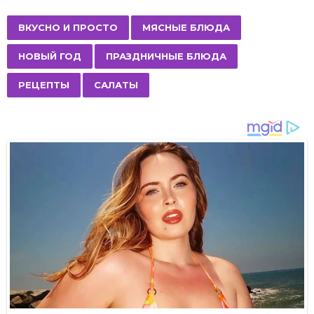
t
P
,
,
,
,
,
ВКУСНО И ПРОСТО
МЯСНЫЕ БЛЮДА
a
НОВЫЙ ГОД
ПРАЗДНИЧНЫЕ БЛЮДА
g
i
РЕЦЕПТЫ
САЛАТЫ
n
a
t
i
o
n