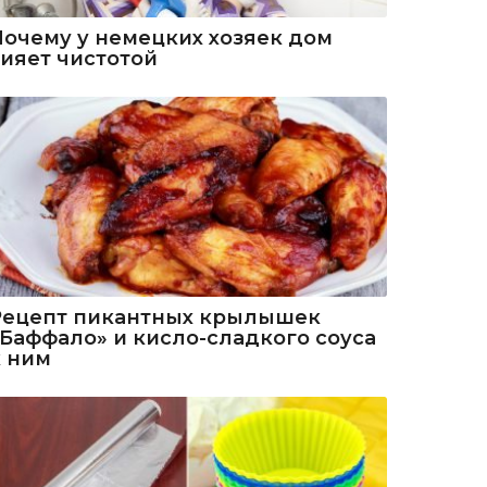
Почему у немецких хозяек дом
сияет чистотой
Рецепт пикантных крылышек
«Баффало» и кисло-сладкого соуса
к ним