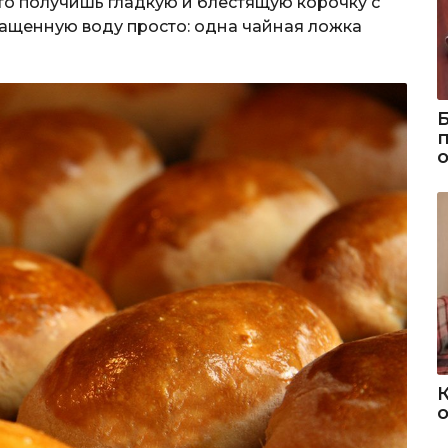
 то получишь гладкую и блестящую корочку с
ащенную воду просто: одна чайная ложка
о