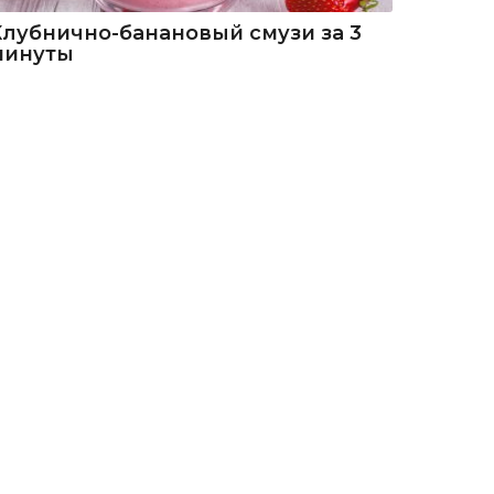
Клубнично-банановый смузи за 3
минуты