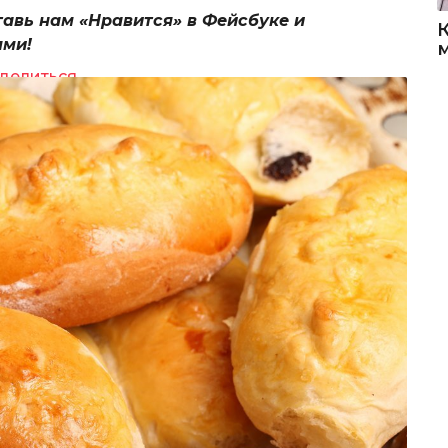
тавь нам «Нравится» в Фейсбуке и
ями!
делиться