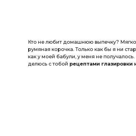
н
о
з
н
а
т
ь
Кто не любит домашнюю выпечку? Мягкое, 
румяная корочка. Только как бы я ни ст
как у моей бабули, у меня не получалось
делюсь с тобой
рецептами глазировки 