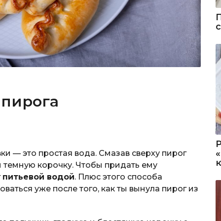
 пирога
и — это простая вода. Смазав сверху пирог
м темную корочку. Чтобы придать ему
г
питьевой водой
. Плюс этого способа
оваться уже после того, как ты вынула пирог из