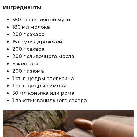
Ингредиенты
550 г пшеничной муки
180 мл молока
200 г сахара
15 г сухих дрожжей
200 г сахара
200 г сливочного масла
6 желтков
200 г изюма
1 ст. л. цедры апельсина
1 ст. л. цедры лимона
50 мл коньяка или рома
1 пакетик ванильного сахара