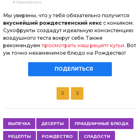
© Depositphotos
Мы уверены, что у тебя обязательно получится
вкуснейший рождественский кекс
с коньяком.
Сухофрукты создадут идеальную консистенцию
воздушного теста вокруг себя. Также
рекомендуем
просмотреть наш рецепт кутьи
. Вот
уж точно незаменимое блюдо на Рождество!
ПОДЕЛИТЬСЯ
P
o
s
t
P
,
,
,
,
,
ВЫПЕЧКА
ДЕСЕРТЫ
ПРАЗДНИЧНЫЕ БЛЮДА
a
РЕЦЕПТЫ
РОЖДЕСТВО
СЛАДОСТИ
g