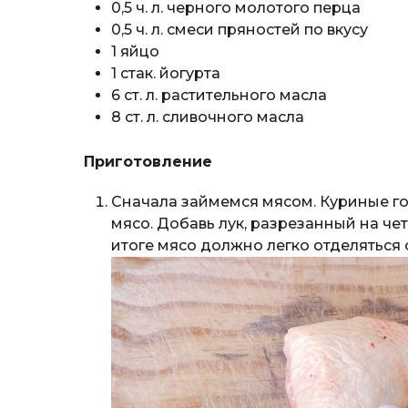
0,5 ч. л. черного молотого перца
0,5 ч. л. смеси пряностей по вкусу
1 яйцо
1 стак. йогурта
6 ст. л. растительного масла
8 ст. л. сливочного масла
Приготовление
Сначала займемся мясом. Куриные го
мясо. Добавь лук, разрезанный на чет
итоге мясо должно легко отделяться о