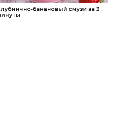
Клубнично-банановый смузи за 3
минуты