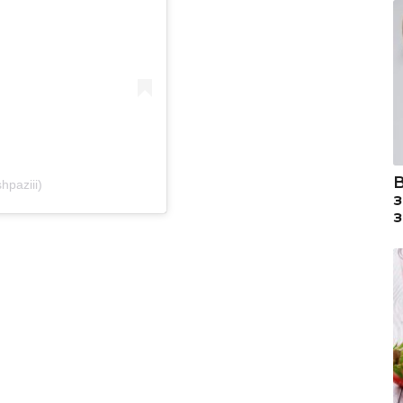
فن (@fanashpaziii)