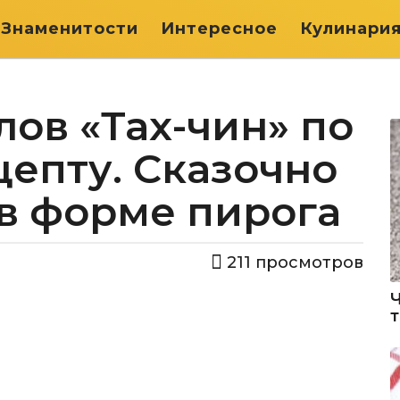
Знаменитости
Интересное
Кулинари
ов «Тах-чин» по
епту. Сказочно
в форме пирога
211
просмотров