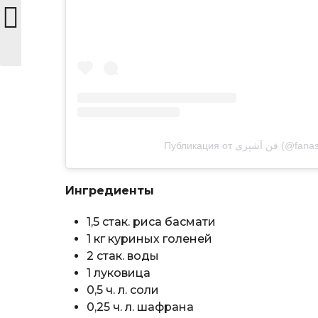
Публикация от  آشپزی
Ингредиенты
1,5 стак. риса басмати
1 кг куриных голеней
2 стак. воды
1 луковица
0,5 ч. л. соли
0,25 ч. л. шафрана