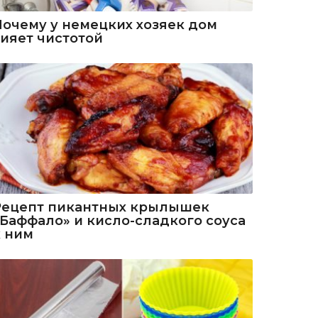
Почему у немецких хозяек дом
сияет чистотой
Рецепт пикантных крылышек
«Баффало» и кисло-сладкого соуса
к ним