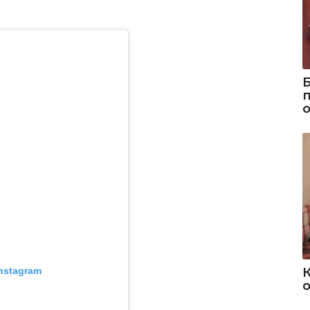
nstagram
о