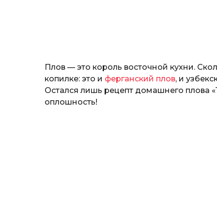
т
o
е
р
и
н
а
Г
Плов — это король восточной кухни. Ско
е
р
копилке: это и
ферганский плов
, и узбек
к
Остался лишь рецепт домашнего плова «
а
оплошность!
л
ю
к