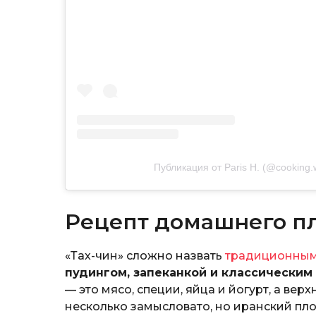
Публикация от Paris H. (@cooking.w
Рецепт домашнего п
«Тах-чин» сложно назвать
традиционным
пудингом, запеканкой и классическим
— это мясо, специи, яйца и йогурт, а вер
несколько замысловато, но иранский пло