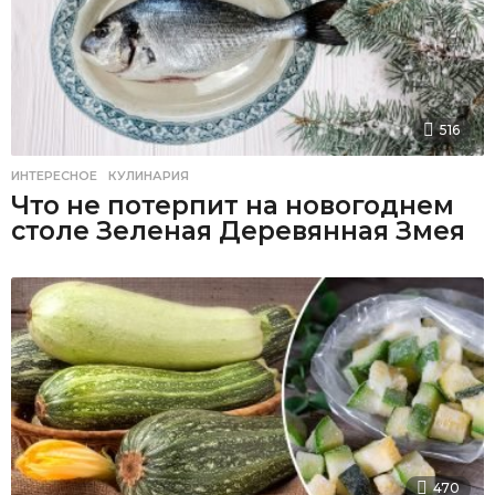
516
ИНТЕРЕСНОЕ
,
КУЛИНАРИЯ
Что не потерпит на новогоднем
столе Зеленая Деревянная Змея
470