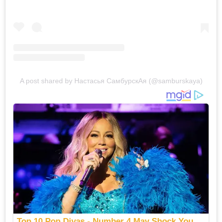
A post shared by Настасья СамбурскАя (@samburskaya)