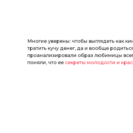
н
о
з
н
а
т
ь
Многие уверены: чтобы выглядеть как ки
тратить кучу денег, да и вообще родить
проанализировали образ любимицы всег
поняли, что ее
секреты молодости и кра