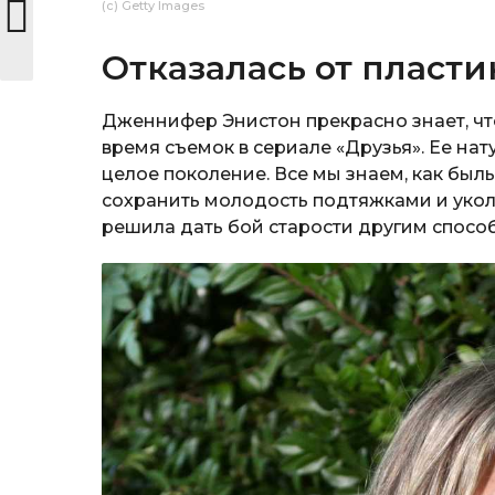
(c) Getty Images
Отказалась от пласти
Дженнифер Энистон прекрасно знает, что
время съемок в сериале «Друзья». Ее на
целое поколение. Все мы знаем, как былы
сохранить молодость подтяжками и уко
решила дать бой старости другим спосо