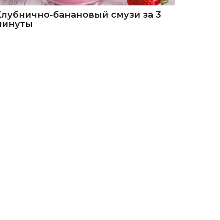
Клубнично-банановый смузи за 3
минуты