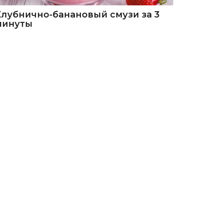
Клубнично-банановый смузи за 3
минуты