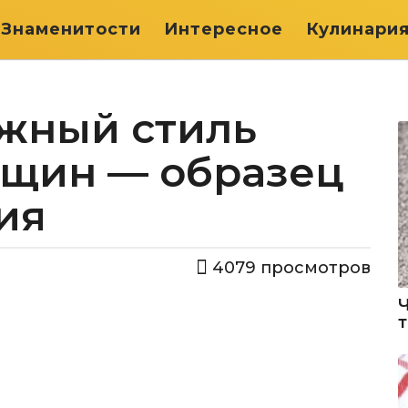
Знаменитости
Интересное
Кулинари
жный стиль
щин — образец
ия
4079
просмотров