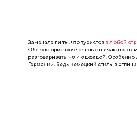
н
о
з
н
а
т
ь
Замечала ли ты, что туристов
в любой ст
Обычно приезжие очень отличаются от 
разговаривать, но и одеждой. Особенно 
Германии. Ведь немецкий стиль, в отлич