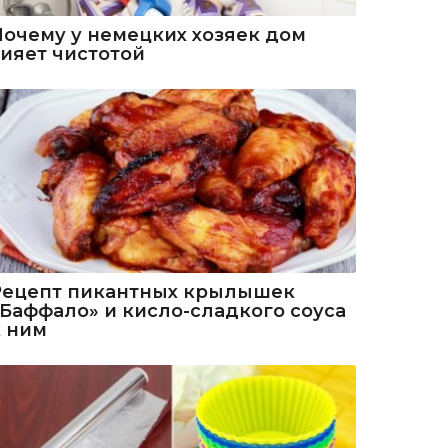
Почему у немецких хозяек дом
сияет чистотой
Рецепт пикантных крылышек
«Баффало» и кисло-сладкого соуса
к ним