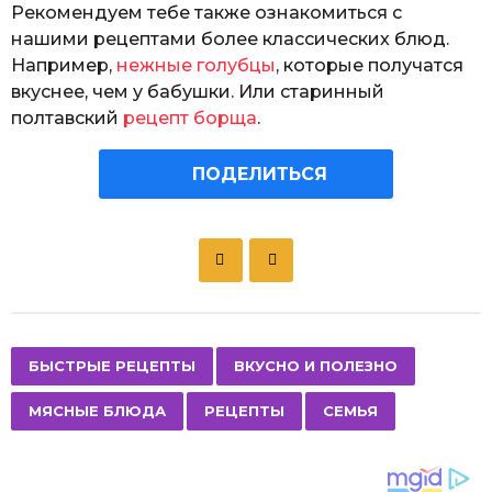
Рекомендуем тебе также ознакомиться с
нашими рецептами более классических блюд.
Например,
нежные голубцы
, которые получатся
вкуснее, чем у бабушки. Или старинный
полтавский
рецепт борща
.
ПОДЕЛИТЬСЯ
P
o
s
t
P
,
,
,
,
БЫСТРЫЕ РЕЦЕПТЫ
ВКУСНО И ПОЛЕЗНО
a
МЯСНЫЕ БЛЮДА
РЕЦЕПТЫ
СЕМЬЯ
g
i
n