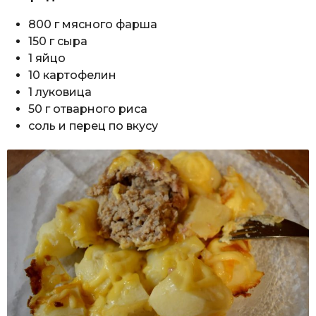
800 г мясного фарша
150 г сыра
1 яйцо
10 картофелин
1 луковица
50 г отварного риса
соль и перец по вкусу