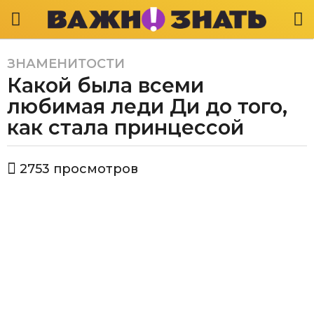
ЗНАМЕНИТОСТИ
6
Какой была всеми
л
е
любимая леди Ди до того,
т
как стала принцессой
a
g
а
o
2753
просмотров
в
6
т
л
о
р
е
В
т
а
a
ж
g
н
о
o
з
н