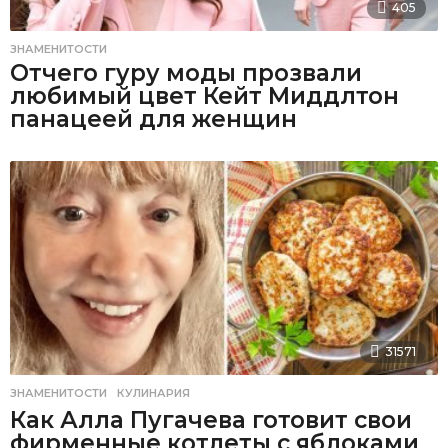
405
ЗНАМЕНИТОСТИ
Отчего гуру моды прозвали
любимый цвет Кейт Миддлтон
панацеей для женщин
31571
ЗНАМЕНИТОСТИ
,
КУЛИНАРИЯ
Как Алла Пугачева готовит свои
фирменные котлеты с яблоками