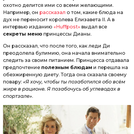
охотно делится ими со всеми желающими.
Например, он
рассказал
о том, какие блюда на
дух не переносит королева Елизавета II. А в
интервью изданию
«Huffpost»
выдал все
секреты меню
принцессы Дианы.
Он рассказал, что после того, как леди Ди
преодолела булимию, она начала внимательно
следить за своим питанием. Принцесса отдавала
предпочтение
полезным блюдам
и перешла на
обезжиренную диету. Тогда она сказала своему
повару:
«Я хочу, чтобы ты позаботился обо всём
жире в рационе. Я позабочусь об углеводах в
спортзале»
.