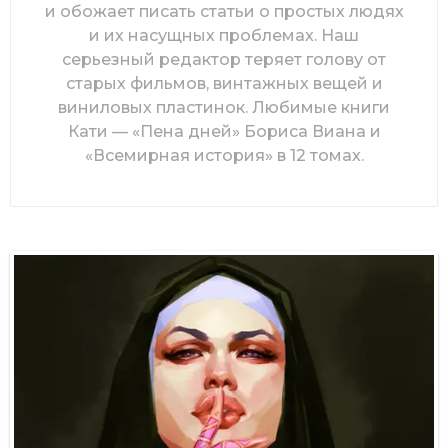
и обожает писать статьи о простых людях
и их насущных проблемах. Наш
серьезный редактор теряет голову от
старых фильмов, винтажных вещей и
виниловых пластинок. Любимые книги
Кати — «Пена дней» Бориса Виана и
«Всемирная история» в 12 томах.