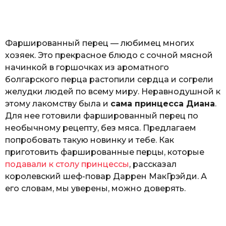
o
н
а
Г
е
Фаршированный перец — любимец многих
р
к
хозяек. Это прекрасное блюдо с сочной мясной
а
начинкой в горшочках из ароматного
л
болгарского перца растопили сердца и согрели
ю
к
желудки людей по всему миру. Неравнодушной к
этому лакомству была и
сама принцесса Диана
.
Для нее готовили фаршированный перец по
необычному рецепту, без мяса. Предлагаем
попробовать такую новинку и тебе. Как
приготовить фаршированные перцы, которые
подавали к столу принцессы
, рассказал
королевский шеф-повар Даррен МакГрэйди. А
его словам, мы уверены, можно доверять.