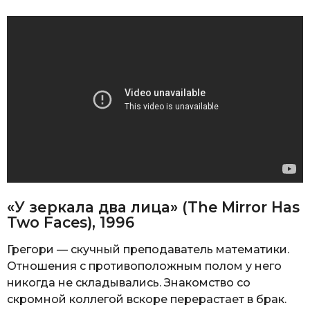
«У зеркала два лица» (The Mirror Has
Two Faces), 1996
Грегори — скучный преподаватель математики.
Отношения с противоположным полом у него
никогда не складывались. Знакомство со
скромной коллегой вскоре перерастает в брак.
Позже неудовлетворенная личной жизнью
женщина идет на эксперимент. Когда муж
уезжает читать курс лекций, Роуз начинает