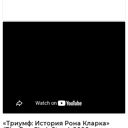
«Триумф: История Рона Кларка»
(The Ron Clark Story), 2006
Фильм основан на реальных событиях. Педагог-
идеалист оставляет провинцию, ради