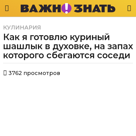
КУЛИНАРИЯ
5
Как я готовлю куриный
л
е
шашлык в духовке, на запах
т
которого сбегаются соседи
a
g
а
o
3762
просмотров
в
5
т
л
о
р
е
В
т
а
a
ж
g
н
о
o
з
н