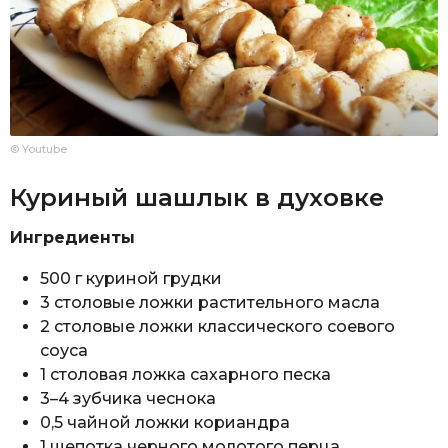
© Youtube
Куриный шашлык в духовке
Ингредиенты
500 г куриной грудки
3 столовые ложки растительного масла
2 столовые ложки классического соевого
соуса
1 столовая ложка сахарного песка
3–4 зубчика чеснока
0,5 чайной ложки кориандра
1 щепотка черного молотого перца