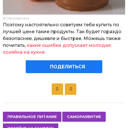
© Depositphotos
Поэтому настоятельно советуем тебе купить по
лучшей цене такие продукты. Так будет гораздо
безопаснее, дешевле и быстрее. Можешь также
почитать,
какие ошибки допускает молодая
хозяйка на кухне
.
ПОДЕЛИТЬСЯ
P
o
s
t
P
,
,
ПРАВИЛЬНОЕ ПИТАНИЕ
САМОРАЗВИТИЕ
a