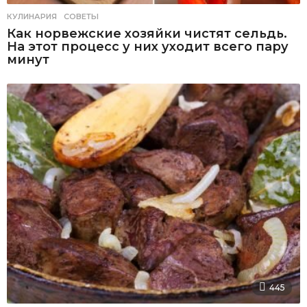
КУЛИНАРИЯ
,
СОВЕТЫ
Как норвежские хозяйки чистят сельдь.
На этот процесс у них уходит всего пару
минут
445