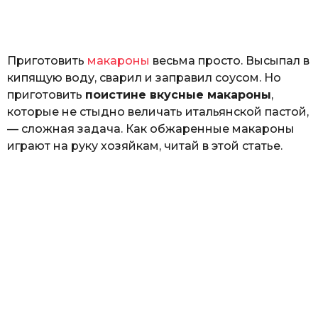
o
н
а
Г
е
Приготовить
макароны
весьма просто. Высыпал в
р
к
кипящую воду, сварил и заправил соусом. Но
а
приготовить
поистине вкусные макароны
,
л
которые не стыдно величать итальянской пастой,
ю
к
— сложная задача. Как обжаренные макароны
играют на руку хозяйкам, читай в этой статье.