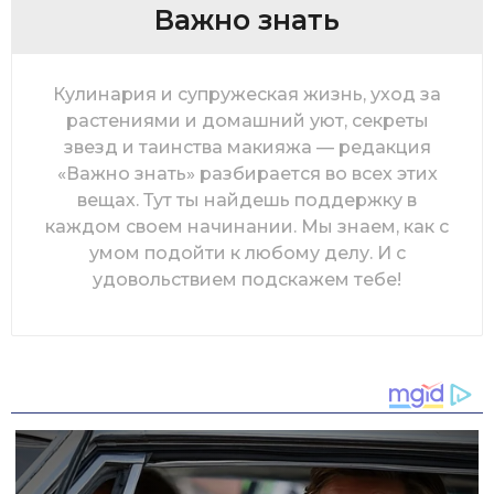
Важно знать
Кулинария и супружеская жизнь, уход за
растениями и домашний уют, секреты
звезд и таинства макияжа — редакция
«Важно знать» разбирается во всех этих
вещах. Тут ты найдешь поддержку в
каждом своем начинании. Мы знаем, как с
умом подойти к любому делу. И с
удовольствием подскажем тебе!