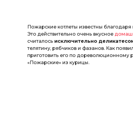
o
и
н
а
Г
Пожарские котлеты известны благодаря 
е
р
Это действительно очень вкусное
домаш
к
считалось
исключительно деликатесо
а
телятину, рябчиков и фазанов. Как появ
л
приготовить его по дореволюционному р
ю
к
«Пожарские» из курицы.