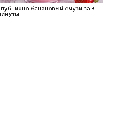
Клубнично-банановый смузи за 3
минуты