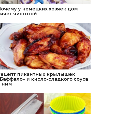
Почему у немецких хозяек дом
сияет чистотой
Рецепт пикантных крылышек
«Баффало» и кисло-сладкого соуса
к ним