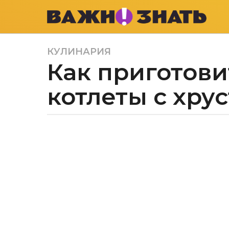
КУЛИНАРИЯ
4
Как приготов
г
о
котлеты с хру
д
а
a
g
а
o
в
4
т
о
г
р
о
Е
д
к
а
а
т
a
е
g
р