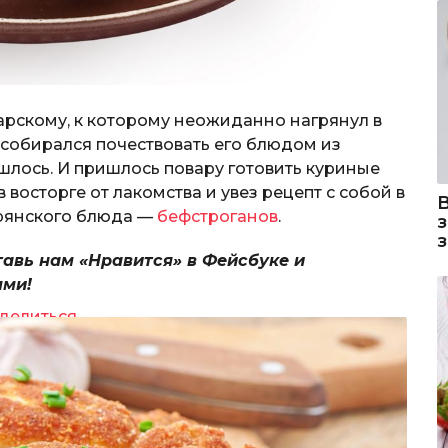
арскому, к которому неожиданно нагрянул в
 собирался почествовать его блюдом из
нашлось. И пришлось повару готовить куриные
 восторге от лакомства и увез рецепт с собой в
орянского блюда —
бефстроганов
.
тавь нам «Нравится» в Фейсбуке и
ями!
делиться