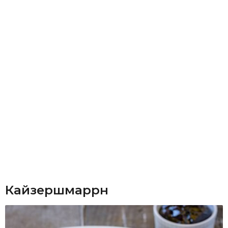
Кайзершмаррн