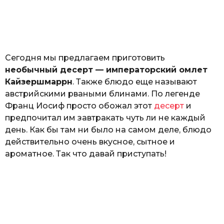
з
н
а
т
ь
Сегодня мы предлагаем приготовить
необычный десерт — императорский омлет
Кайзершмаррн
. Также блюдо еще называют
австрийскими рваными блинами. По легенде
Франц Иосиф просто обожал этот
десерт
и
предпочитал им завтракать чуть ли не каждый
день. Как бы там ни было на самом деле, блюдо
действительно очень вкусное, сытное и
ароматное. Так что давай приступать!