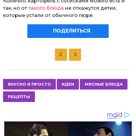
Конечно, картофель с сосисками можно есть и
так, но от
такого блюда
не откажутся детки,
которые устали от обычного пюре.
ПОДЕЛИТЬСЯ
P
o
s
t
P
,
,
,
ВКУСНО И ПРОСТО
ИДЕИ
МЯСНЫЕ БЛЮДА
a
РЕЦЕПТЫ
g
i
n
a
t