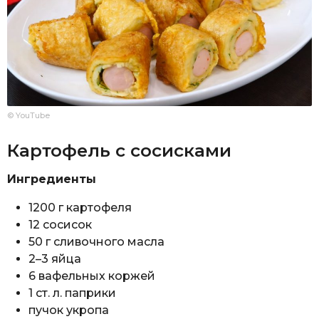
© YouTube
Картофель с сосисками
Ингредиенты
1200 г картофеля
12 сосисок
50 г сливочного масла
2–3 яйца
6 вафельных коржей
1 ст. л. паприки
пучок укропа