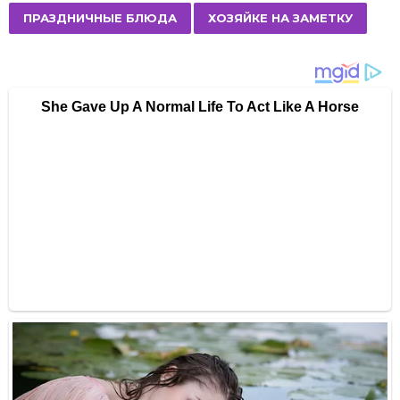
a
ПРАЗДНИЧНЫЕ БЛЮДА
ХОЗЯЙКЕ НА ЗАМЕТКУ
g
i
n
a
t
i
o
n