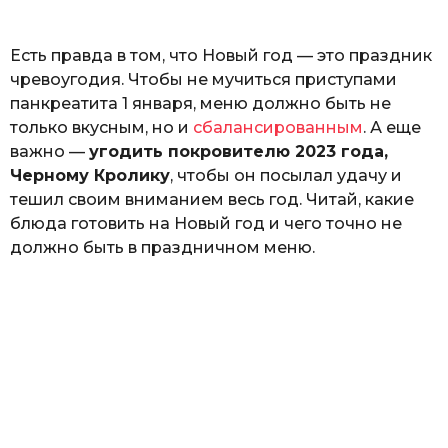
o
Г
е
Есть правда в том, что Новый год — это праздник
р
к
чревоугодия. Чтобы не мучиться приступами
а
панкреатита 1 января, меню должно быть не
л
только вкусным, но и
сбалансированным
. А еще
ю
к
важно —
угодить покровителю 2023 года,
Черному Кролику
, чтобы он посылал удачу и
тешил своим вниманием весь год. Читай, какие
блюда готовить на Новый год и чего точно не
должно быть в праздничном меню.