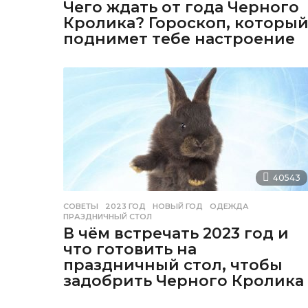
Чего ждать от года Черного
Кролика? Гороскоп, которы
поднимет тебе настроение
40543
СОВЕТЫ
2023 ГОД
,
НОВЫЙ ГОД
,
ОДЕЖДА
,
ПРАЗДНИЧНЫЙ СТОЛ
В чём встречать 2023 год и
что готовить на
праздничный стол, чтобы
задобрить Черного Кролика