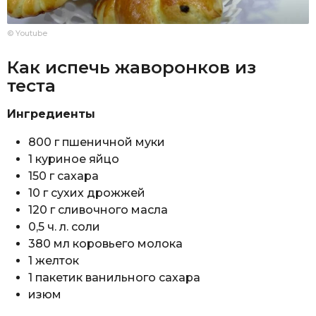
© Youtube
Как испечь жаворонков из
теста
Ингредиенты
800 г пшеничной муки
1 куриное яйцо
150 г сахара
10 г сухих дрожжей
120 г сливочного масла
0,5 ч. л. соли
380 мл коровьего молока
1 желток
1 пакетик ванильного сахара
изюм