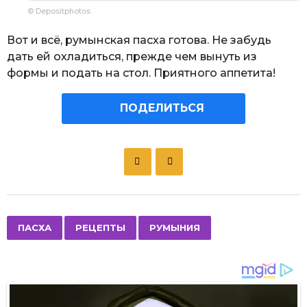
© Depositphotos
Вот и всё, румынская пасха готова. Не забудь
дать ей охладиться, прежде чем вынуть из
формы и подать на стол. Приятного аппетита!
ПОДЕЛИТЬСЯ
P
o
s
t
P
,
,
ПАСХА
РЕЦЕПТЫ
РУМЫНИЯ
a
g
i
n