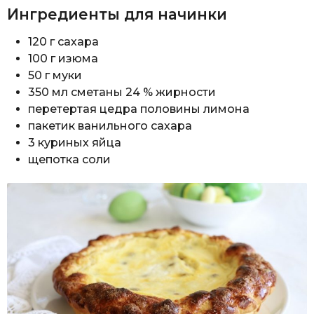
Ингредиенты для начинки
120 г сахара
100 г изюма
50 г муки
350 мл сметаны 24 % жирности
перетертая цедра половины лимона
пакетик ванильного сахара
3 куриных яйца
щепотка соли