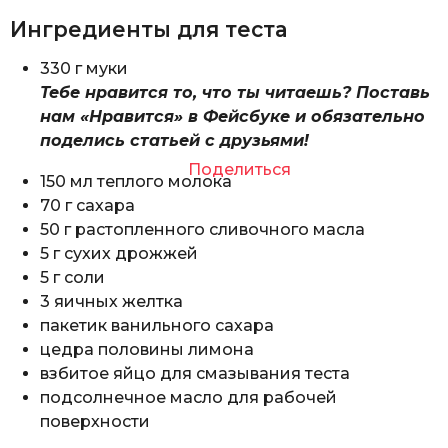
Ингредиенты для теста
330 г муки
Тебе нравится то, что ты читаешь? Поставь
нам «Нравится» в Фейсбуке и обязательно
поделись статьей с друзьями!
Поделиться
150 мл теплого молока
70 г сахара
50 г растопленного сливочного масла
5 г сухих дрожжей
5 г соли
3 яичных желтка
пакетик ванильного сахара
цедра половины лимона
взбитое яйцо для смазывания теста
подсолнечное масло для рабочей
поверхности