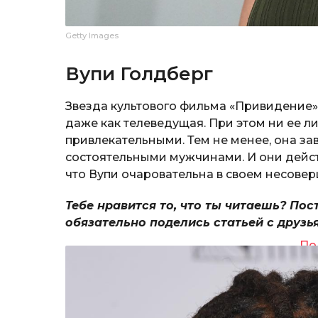
Getty Images
Вупи Голдберг
Звезда культового фильма «Привидение» с
даже как телеведущая. При этом ни ее ли
привлекательными. Тем не менее, она з
состоятельными мужчинами. И они действ
что Вупи очаровательна в своем несовер
Тебе нравится то, что ты читаешь? Пос
обязательно поделись статьей с друзь
По