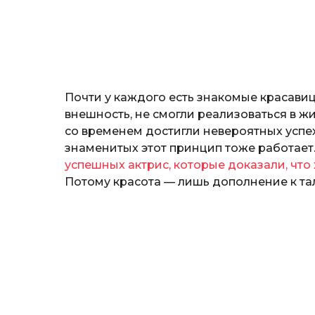
н
о
з
н
а
т
ь
Почти у каждого есть знакомые красавиц
внешность, не смогли реализоваться в ж
со временем достигли невероятных успехо
знаменитых этот принцип тоже работает
успешных актрис, которые доказали, чт
Потому красота — лишь дополнение к тал