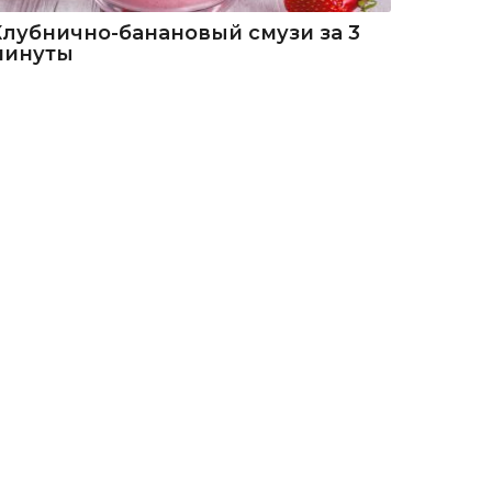
Клубнично-банановый смузи за 3
минуты