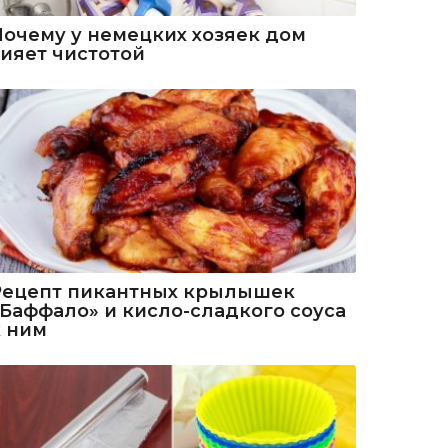
Почему у немецких хозяек дом
сияет чистотой
Рецепт пикантных крылышек
«Баффало» и кисло-сладкого соуса
к ним