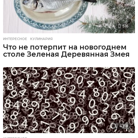
516
ИНТЕРЕСНОЕ
,
КУЛИНАРИЯ
Что не потерпит на новогоднем
столе Зеленая Деревянная Змея
4318