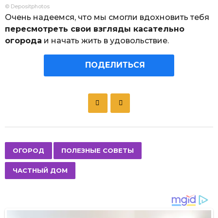
© Depositphotos
Очень надеемся, что мы смогли вдохновить тебя
пересмотреть свои взгляды касательно
огорода
и начать жить в удовольствие.
ПОДЕЛИТЬСЯ
P
o
s
t
P
,
,
ОГОРОД
ПОЛЕЗНЫЕ СОВЕТЫ
a
ЧАСТНЫЙ ДОМ
g
i
n
a