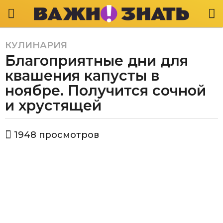
КУЛИНАРИЯ
4
Благоприятные дни для
г
о
квашения капусты в
д
ноябре. Получится сочной
а
и хрустящей
a
g
o
а
1948
просмотров
в
4
т
г
о
о
р
Е
д
к
а
а
a
т
g
е