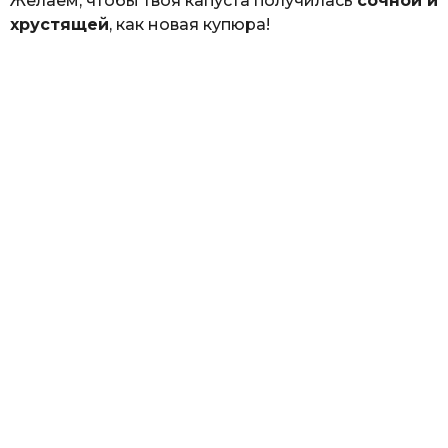
Желаем, чтобы твоя капуста получилась
сочной и
хрустящей
, как новая купюра!