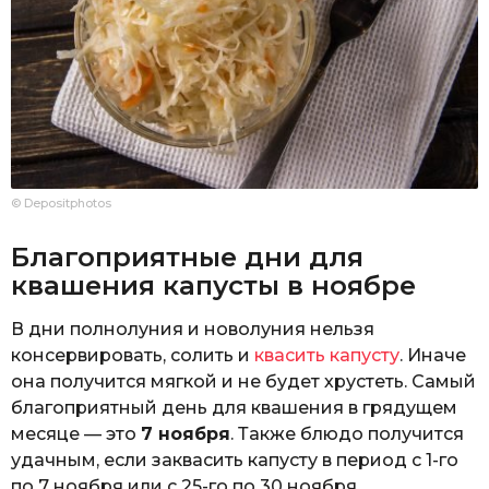
© Depositphotos
Благоприятные дни для
квашения капусты в ноябре
В дни полнолуния и новолуния нельзя
консервировать, солить и
квасить капусту
. Иначе
она получится мягкой и не будет хрустеть. Самый
благоприятный день для квашения в грядущем
месяце — это
7 ноября
. Также блюдо получится
удачным, если заквасить капусту в период с 1-го
по 7 ноября или с 25-го по 30 ноября.