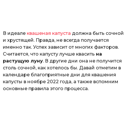
р
o
и
н
а
Г
е
В идеале
квашеная капуста
должна быть сочной
р
к
и хрустящей. Правда, не всегда получается
а
именно так. Успех зависит от многих факторов.
л
Считается, что капусту лучше квасить
на
ю
к
растущую луну
. В другие дни она не получится
столь сочной, как хотелось бы. Давай отметим в
календаре благоприятные дни для квашения
капусты в ноябре 2022 года, а также вспомним
основные правила этого процесса.