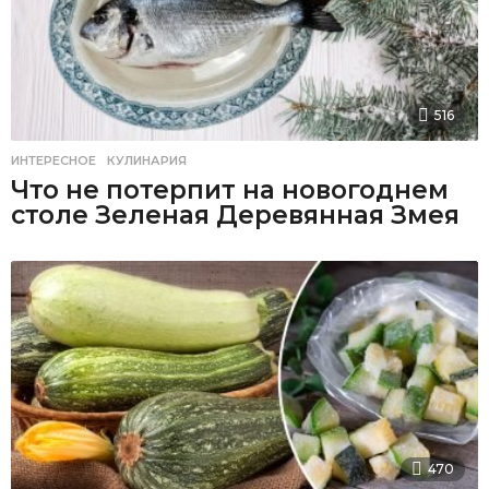
516
ИНТЕРЕСНОЕ
,
КУЛИНАРИЯ
Что не потерпит на новогоднем
столе Зеленая Деревянная Змея
470