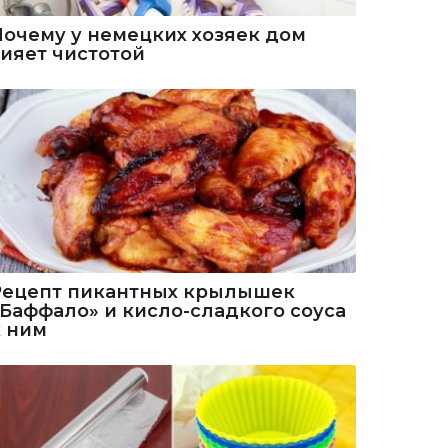
Почему у немецких хозяек дом
сияет чистотой
Рецепт пикантных крылышек
«Баффало» и кисло-сладкого соуса
к ним