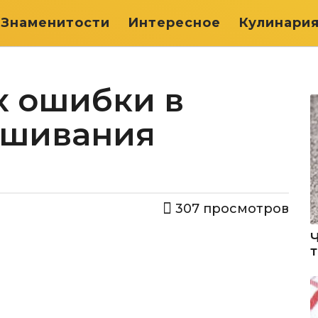
Знаменитости
Интересное
Кулинари
х ошибки в
ашивания
307
просмотров