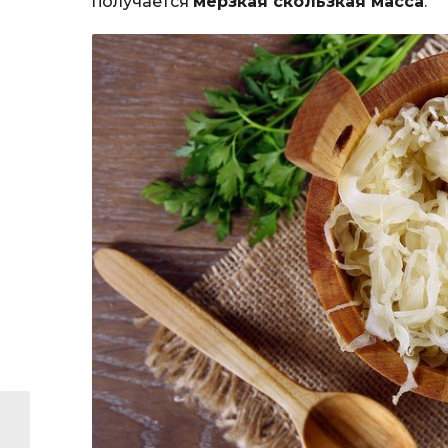
получается
мерзкая скользкая масса
.