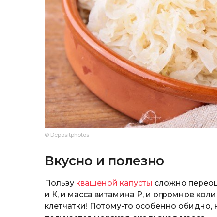
© Depositphotos
Вкусно и полезно
Пользу
квашеной капусты
сложно переоце
и К, и масса витамина Р, и огромное ко
клетчатки! Потому-то особенно обидно, 