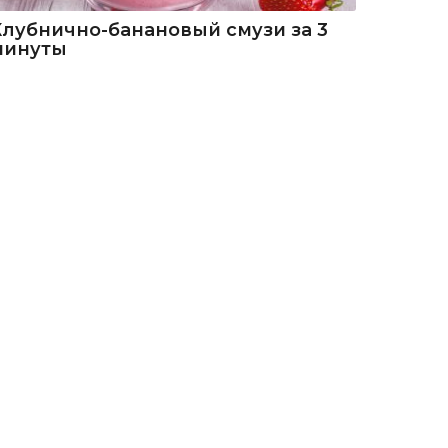
Клубнично-банановый смузи за 3
минуты