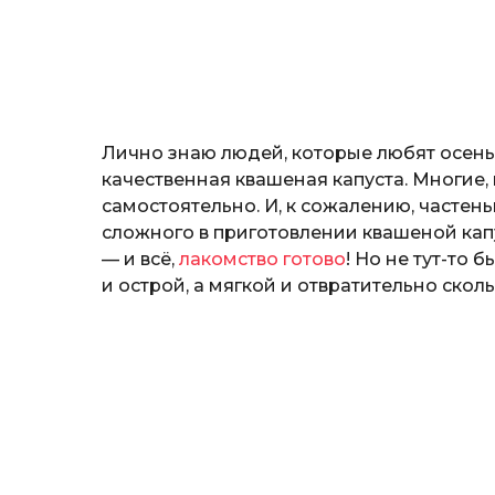
н
o
о
з
н
а
т
ь
Лично знаю людей, которые любят осень 
качественная квашеная капуста. Многие,
самостоятельно. И, к сожалению, частень
сложного в приготовлении квашеной ка
— и всё,
лакомство готово
! Но не тут-то
и острой, а мягкой и отвратительно сколь