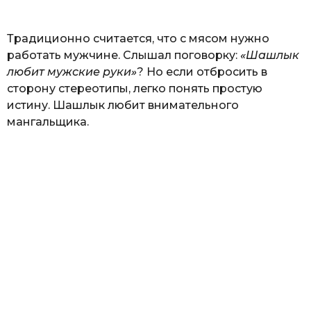
ь
Традиционно считается, что с мясом нужно
работать мужчине. Слышал поговорку:
«Шашлык
любит мужские руки»
? Но если отбросить в
сторону стереотипы, легко понять простую
истину. Шашлык любит внимательного
мангальщика.