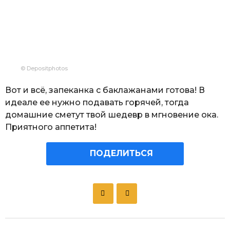
© Depositphotos
Вот и всё, запеканка с баклажанами готова! В
идеале ее нужно подавать горячей, тогда
домашние сметут твой шедевр в мгновение ока.
Приятного аппетита!
ПОДЕЛИТЬСЯ
P
o
s
t