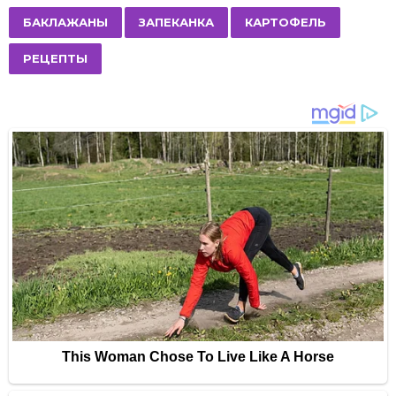
P
,
,
,
БАКЛАЖАНЫ
ЗАПЕКАНКА
КАРТОФЕЛЬ
a
РЕЦЕПТЫ
g
i
n
a
t
i
o
n