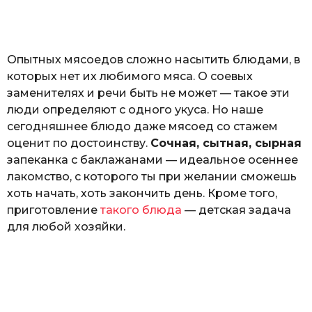
o
а
т
ь
Опытных мясоедов сложно насытить блюдами, в
которых нет их любимого мяса. О соевых
заменителях и речи быть не может — такое эти
люди определяют с одного укуса. Но наше
сегодняшнее блюдо даже мясоед со стажем
оценит по достоинству.
Сочная, сытная, сырная
запеканка с баклажанами — идеальное осеннее
лакомство, с которого ты при желании сможешь
хоть начать, хоть закончить день. Кроме того,
приготовление
такого блюда
— детская задача
для любой хозяйки.