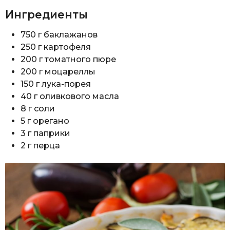
Ингредиенты
750 г баклажанов
250 г картофеля
200 г томатного пюре
200 г моцареллы
150 г лука-порея
40 г оливкового масла
8 г соли
5 г орегано
3 г паприки
2 г перца