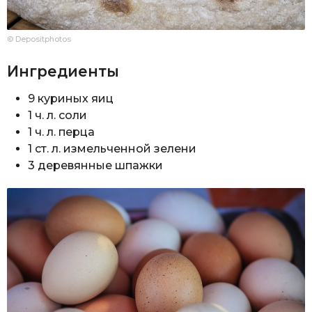
© Depositphotos
Ингредиенты
9 куриных яиц
1 ч. л. соли
1 ч. л. перца
1 ст. л. измельченной зелени
3 деревянные шпажки