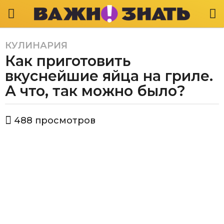
КУЛИНАРИЯ
3
Как приготовить
г
о
вкуснейшие яйца на гриле.
д
А что, так можно было?
а
a
а
g
488
просмотров
в
o
т
3
о
р
г
В
о
а
д
ж
а
н
о
a
з
g
н