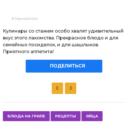
© Depositphotos
Кулинары со стажем особо хвалят удивительный
вкус этого лакомства. Прекрасное блюдо и для
семейных посиделок, и для шашлыков.
Приятного аппетита!
ПОДЕЛИТЬСЯ
P
o
s
t
P
,
,
БЛЮДА НА ГРИЛЕ
РЕЦЕПТЫ
ЯЙЦА
a