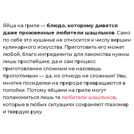
o
а
т
ь
Яйца на гриле —
блюдо, которому дивятся
даже прожженные любители шашлыков
. Само
по себе это кушанье не относится к числу вершин
кулинарного искусства. Приготовить его может
любой, благо ингредиенты для лакомства нужны
лишь простейшие, да и сам процесс
приготовления сложным не назовешь.
Кропотливым — да, но отнюдь не сложным! Увы,
многие посиделки на природе превращаются в
попойки. Потому яйцами на гриле могут
полакомиться лишь те
любители шашлыков
,
которые в любых ситуациях сохраняют глазомер
и твердую руку.