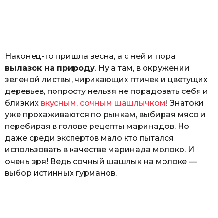
з
o
н
а
т
ь
Наконец-то пришла весна, а с ней и пора
вылазок на природу
. Ну а там, в окружении
зеленой листвы, чирикающих птичек и цветущих
деревьев, попросту нельзя не порадовать себя и
близких
вкусным, сочным шашлычком
! Знатоки
уже прохаживаются по рынкам, выбирая мясо и
перебирая в голове рецепты маринадов. Но
даже среди экспертов мало кто пытался
использовать в качестве маринада молоко. И
очень зря! Ведь сочный шашлык на молоке —
выбор истинных гурманов.