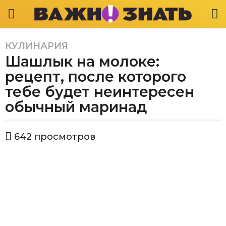
КУЛИНАРИЯ
3
Шашлык на молоке:
г
о
рецепт, после которого
д
тебе будет неинтересен
а
обычный маринад
a
g
o
а
642
просмотров
в
3
т
г
о
о
р
В
д
а
а
ж
a
н
g
о