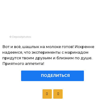
© Depositphotos
Вот и всё, шашлык на молоке готов! Искренне
надеемся, что эксперименты с маринадом
придутся твоим друзьям и близким по душе.
Приятного аппетита!
ПОДЕЛИТЬСЯ
P
o
s