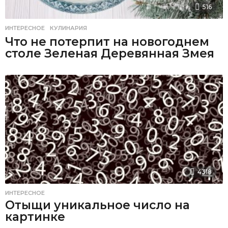
516
ИНТЕРЕСНОЕ
,
КУЛИНАРИЯ
Что не потерпит на новогоднем
столе Зеленая Деревянная Змея
4318
ИНТЕРЕСНОЕ
Отыщи уникальное число на
картинке