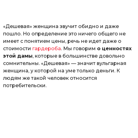
o
н
а
Г
е
«Дешевая» женщина звучит обидно и даже
р
к
пошло. Но определение это ничего общего не
а
имеет с понятием цены, речь не идет даже о
л
стоимости
гардероба
. Мы говорим
о ценностях
ю
к
этой дамы
, которые в большинстве довольно
сомнительны. «Дешевая» — значит вульгарная
женщина, у которой на уме только деньги. К
людям же такой человек относится
потребительски.