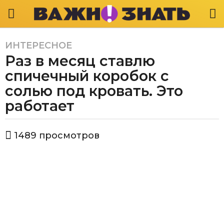
ИНТЕРЕСНОЕ
2
Раз в месяц ставлю
г
о
спичечный коробок с
д
солью под кровать. Это
а
работает
a
g
o
а
1489
просмотров
в
2
т
г
о
о
р
В
д
а
а
ж
a
н
g
о