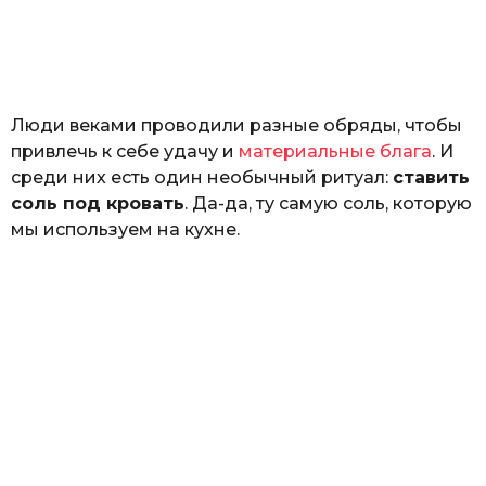
з
o
н
а
т
ь
Люди веками проводили разные обряды, чтобы
привлечь к себе удачу и
материальные блага
. И
среди них есть один необычный ритуал:
ставить
соль под кровать
. Да-да, ту самую соль, которую
мы используем на кухне.