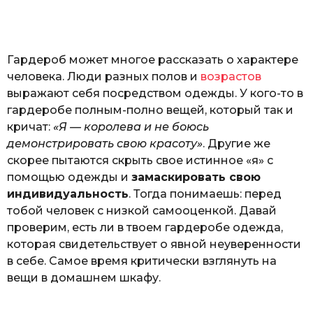
o
н
а
Г
е
Гардероб может многое рассказать о характере
р
к
человека. Люди разных полов и
возрастов
а
выражают себя посредством одежды. У кого-то в
л
гардеробе полным-полно вещей, который так и
ю
к
кричат:
«Я — королева и не боюсь
демонстрировать свою красоту»
. Другие же
скорее пытаются скрыть свое истинное «я» с
помощью одежды и
замаскировать свою
индивидуальность
. Тогда понимаешь: перед
тобой человек с низкой самооценкой. Давай
проверим, есть ли в твоем гардеробе одежда,
которая свидетельствует о явной неуверенности
в себе. Самое время критически взглянуть на
вещи в домашнем шкафу.