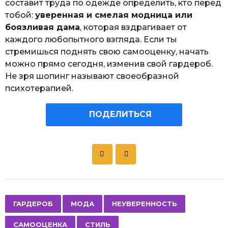
составит труда по одежде определить, кто перед
тобой:
уверенная и смелая модница или
боязливая дама
, которая вздрагивает от
каждого любопытного взгляда. Если ты
стремишься поднять свою самооценку, начать
можно прямо сегодня, изменив свой гардероб.
Не зря шопинг называют своеобразной
психотерапией.
ПОДЕЛИТЬСЯ
P
o
s
t
P
,
,
,
,
ГАРДЕРОБ
МОДА
НЕУВЕРЕННОСТЬ
a
САМООЦЕНКА
СТИЛЬ