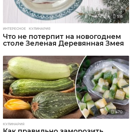
516
ИНТЕРЕСНОЕ
,
КУЛИНАРИЯ
Что не потерпит на новогоднем
столе Зеленая Деревянная Змея
470
КУЛИНАРИЯ
Как правильно заморозить