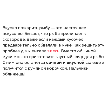
р
o
и
н
а
Г
е
Вкусно пожарить рыбу — это настоящее
р
к
искусство. Бывает, что рыба прилипает к
а
сковороде, даже если каждый кусочек
л
предварительно обваляли в муке. Как решить эту
ю
к
проблему, мы писали
здесь
. Вместо обычной
муки можно приготовить вкусный кляр для рыбы.
С ним она останется
сочной и вкусной
, да еще и
получится с румяной корочкой. Пальчики
оближешь!