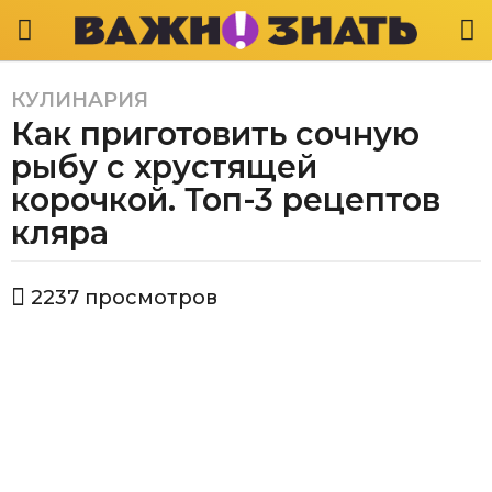
КУЛИНАРИЯ
4
Как приготовить сочную
г
о
рыбу с хрустящей
д
корочкой. Топ-3 рецептов
а
кляра
a
g
o
а
2237
просмотров
в
4
т
г
о
о
р
Е
д
к
а
а
a
т
g
е