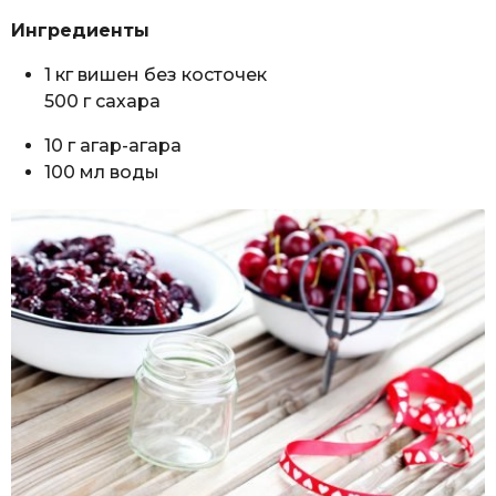
Ингредиенты
1 кг вишен без косточек
500 г сахара
10 г агар-агара
100 мл воды