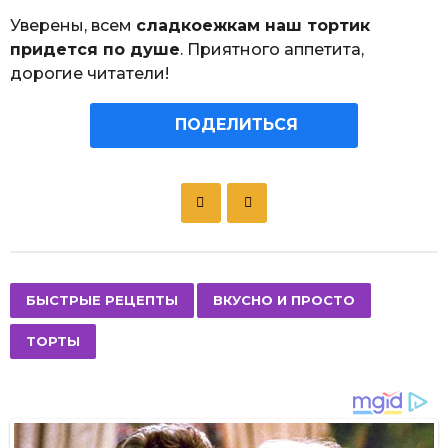
Уверены, всем
сладкоежкам наш тортик
придется по душе
. Приятного аппетита,
дорогие читатели!
ПОДЕЛИТЬСЯ
P
o
s
t
P
,
,
БЫСТРЫЕ РЕЦЕПТЫ
ВКУСНО И ПРОСТО
a
ТОРТЫ
g
i
n
a