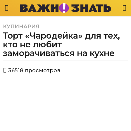
КУЛИНАРИЯ
6
Торт «Чародейка» для тех,
л
е
кто не любит
т
заморачиваться на кухне
a
g
а
o
36518
просмотров
в
6
т
л
о
р
е
В
т
а
a
ж
g
н
о
o
з
н