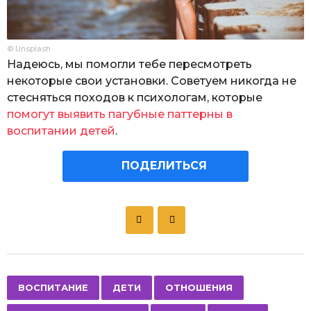
© Unsplash
Надеюсь, мы помогли тебе пересмотреть
некоторые свои установки. Советуем никогда не
стесняться походов к психологам, которые
помогут выявить пагубные паттерны в
воспитании детей
.
ПОДЕЛИТЬСЯ
P
o
s
t
P
,
,
,
,
,
ВОСПИТАНИЕ
ДЕТИ
ОТНОШЕНИЯ
a