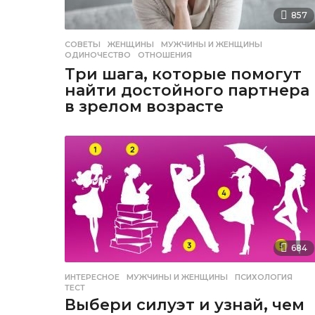
857
СОВЕТЫ
ЖЕНЩИНЫ
,
МУЖЧИНЫ И ЖЕНЩИНЫ
,
ОДИНОЧЕСТВО
,
ОТНОШЕНИЯ
Три шага, которые помогут
найти достойного партнера
в зрелом возрасте
684
ИНТЕРЕСНОЕ
МУЖЧИНЫ И ЖЕНЩИНЫ
,
ПСИХОЛОГИЯ
,
ТЕСТ
Выбери силуэт и узнай, чем