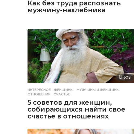
Как без труда распознать
мужчину-нахлебника
608
ИНТЕРЕСНОЕ
ЖЕНЩИНЫ
,
МУЖЧИНЫ И ЖЕНЩИНЫ
,
ОТНОШЕНИЯ
,
СЧАСТЬЕ
5 советов для женщин,
собирающихся найти свое
счастье в отношениях