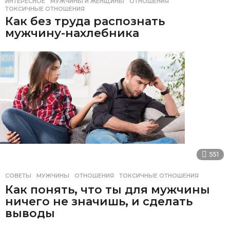
ИНТЕРЕСНОЕ
МУЖЧИНЫ И ЖЕНЩИНЫ
,
ОТНОШЕНИЯ
,
ТОКСИЧНЫЕ ОТНОШЕНИЯ
Как без труда распознать
мужчину-нахлебника
551
СОВЕТЫ
МУЖЧИНЫ
,
ОТНОШЕНИЯ
,
ТОКСИЧНЫЕ ОТНОШЕНИЯ
Как понять, что ты для мужчины
ничего не значишь, и сделать
выводы