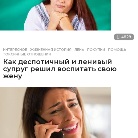
4829
ИНТЕРЕСНОЕ
ЖИЗНЕННАЯ ИСТОРИЯ
,
ЛЕНЬ
,
ПОКУПКИ
,
ПОМОЩЬ
,
ТОКСИЧНЫЕ ОТНОШЕНИЯ
Как деспотичный и ленивый
супруг решил воспитать свою
жену