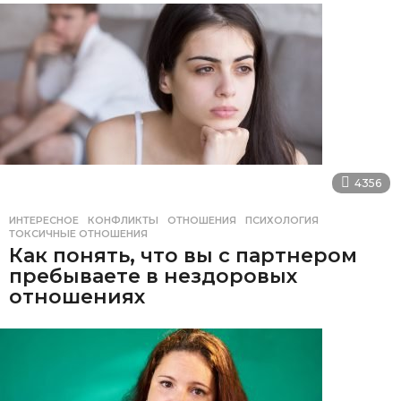
4356
ИНТЕРЕСНОЕ
КОНФЛИКТЫ
,
ОТНОШЕНИЯ
,
ПСИХОЛОГИЯ
,
ТОКСИЧНЫЕ ОТНОШЕНИЯ
Как понять, что вы с партнером
пребываете в нездоровых
отношениях