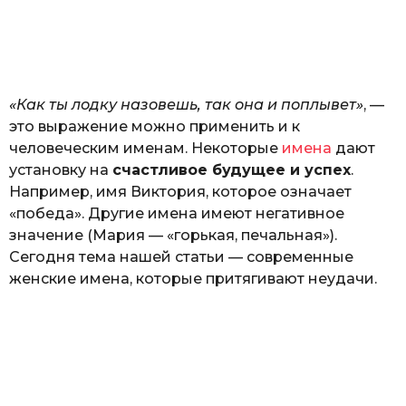
з
н
а
т
ь
«Как ты лодку назовешь, так она и поплывет»
, —
это выражение можно применить и к
человеческим именам. Некоторые
имена
дают
установку на
счастливое будущее и успех
.
Например, имя Виктория, которое означает
«победа». Другие имена имеют негативное
значение (Мария — «горькая, печальная»).
Сегодня тема нашей статьи — современные
женские имена, которые притягивают неудачи.