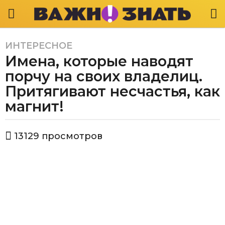
ИНТЕРЕСНОЕ
5
Имена, которые наводят
л
е
порчу на своих владелиц.
т
Притягивают несчастья, как
a
магнит!
g
o
4
а
13129
просмотров
в
г
т
о
о
д
р
В
а
а
a
ж
g
н
o
о