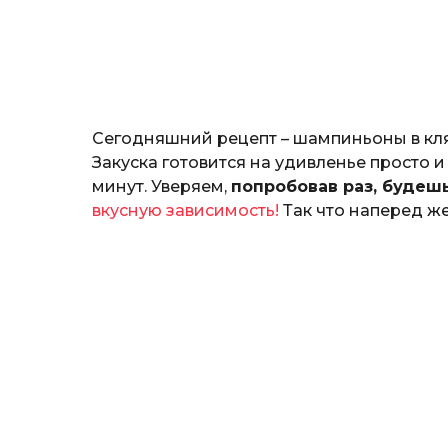
н
о
з
н
а
т
ь
Сегодняшний рецепт – шампиньоны в кля
Закуска готовится на удивленье просто и
минут. Уверяем,
попробовав раз, будешь
вкусную зависимость!
Так что наперед же