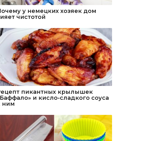
Почему у немецких хозяек дом
сияет чистотой
Рецепт пикантных крылышек
«Баффало» и кисло-сладкого соуса
к ним