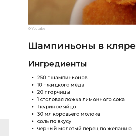
© Youtube
Шампиньоны в кляре
Ингредиенты
250 г шампиньонов
10 г жидкого мёда
20 г горчицы
1 столовая ложка лимонного сока
1 куриное яйцо
30 мл коровьего молока
соль по вкусу
черный молотый перец по желанию