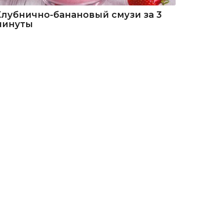
Клубнично-банановый смузи за 3
минуты