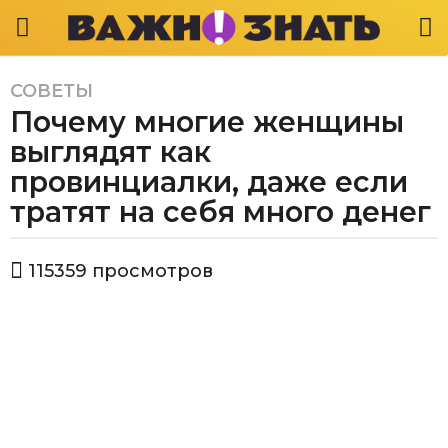
СОВЕТЫ
5
Почему многие женщины
л
е
выглядят как
т
провинциалки, даже если
a
тратят на себя много денег
g
o
5
а
115359
просмотров
в
л
т
е
о
т
р
В
a
а
g
ж
o
н
о