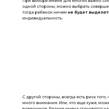
При выборе имени для многих важно со
одной стороны, можно выбрать соверш
тогда ребенок ничем
не будет выделят
индивидуальность.
С другой стороны, всегда есть риск того,
много внимания. Или, что еще хуже, мо
ровесников. Редкие имена становятся н