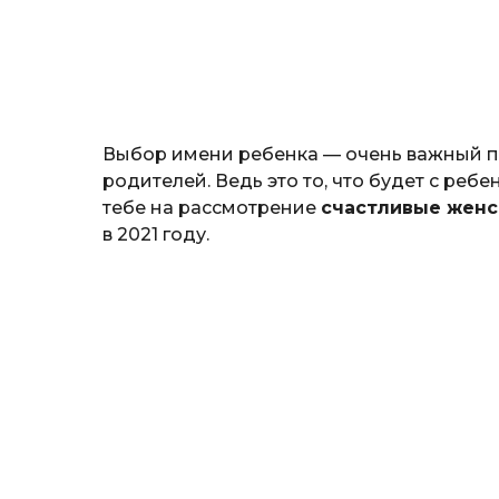
н
о
з
н
а
т
ь
Выбор имени ребенка — очень важный п
родителей. Ведь это то, что будет с реб
тебе на рассмотрение
счастливые женс
в 2021 году.