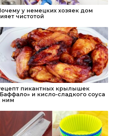
Почему у немецких хозяек дом
сияет чистотой
Рецепт пикантных крылышек
«Баффало» и кисло-сладкого соуса
к ним