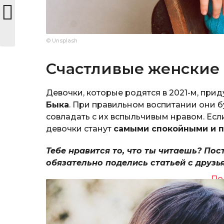
© Unsplash
Счастливые женские
Девочки, которые родятся в 2021-м, приду
Быка
. При правильном воспитании они б
совладать с их вспыльчивым нравом. Ес
девочки станут
самыми спокойными и 
Тебе нравится то, что ты читаешь? Пос
обязательно поделись статьей с друзь
По