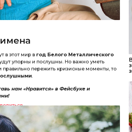
 имена
т в этот мир в
год Белого Металлического
удут упорны и послушны. Но важно уметь
ли правильно пережить кризисные моменты, то
послушными
.
тавь нам «Нравится» в Фейсбуке и
ями!
делиться