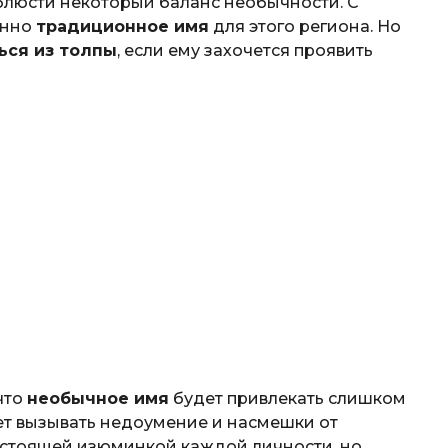
блюсти некоторый баланс необычности. С
енно
традиционное имя
для этого региона. Но
ься из толпы
, если ему захочется проявить
 что
необычное имя
будет привлекать слишком
жет вызывать недоумение и насмешки от
астоящей изюминкой каждой личности, но