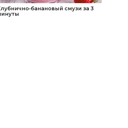
Клубнично-банановый смузи за 3
минуты