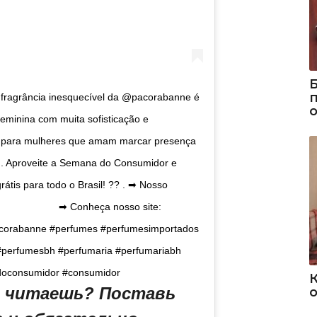
ragrância inesquecível da @pacorabanne é
eminina com muita sofisticação e
to para mulheres que amam marcar presença
 . Aproveite a Semana do Consumidor e
tis para todo o Brasil! ?? . ➡ Nosso
IO.⠀⠀⠀⠀⠀⠀⠀⠀ ➡ Conheça nosso site:
pacorabanne #perfumes #perfumesimportados
perfumesbh #perfumaria #perfumariabh
oconsumidor #consumidor ⠀
ы читаешь? Поставь
о