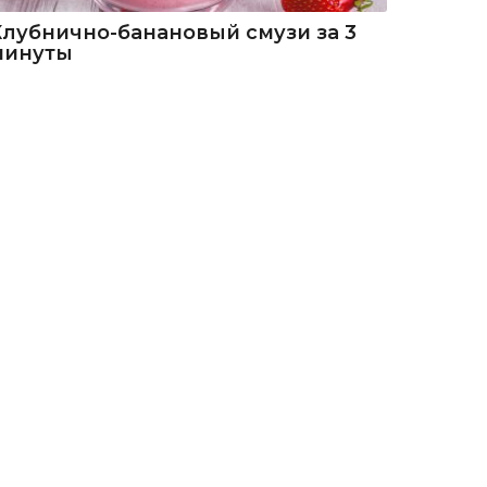
Клубнично-банановый смузи за 3
минуты