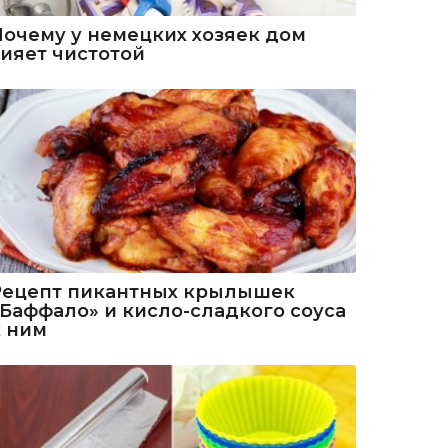
Почему у немецких хозяек дом
сияет чистотой
Рецепт пикантных крылышек
«Баффало» и кисло-сладкого соуса
к ним