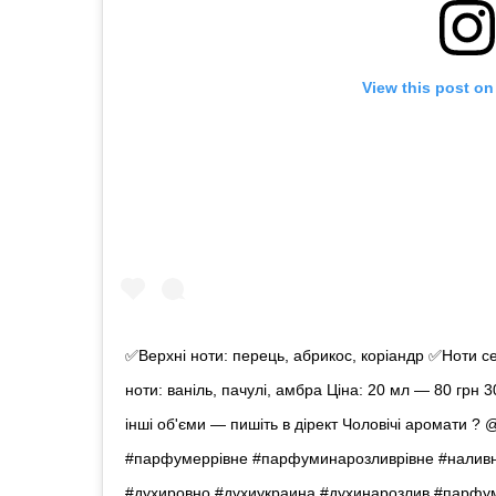
View this post on
✅Верхні ноти: перець, абрикос, коріандр ✅Ноти се
ноти: ваніль, пачулі, амбра Ціна: 20 мл — 80 грн
інші об'єми — пишіть в дірект Чоловічі аромати ?
#парфумеррівне #парфуминарозливрівне #налив
#духировно #духиукраина #духинарозлив #парфуми