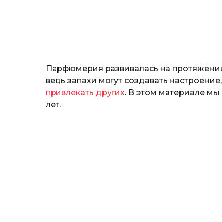
н
о
з
н
а
т
ь
Парфюмерия развивалась на протяжении 
ведь запахи могут создавать настроени
привлекать других
. В этом материале мы
лет.