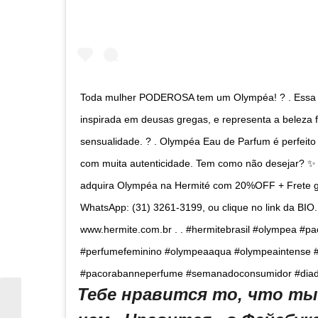
Toda mulher PODEROSA tem um Olympéa! ? . Essa f
inspirada em deusas gregas, e representa a beleza f
sensualidade. ? . Olympéa Eau de Parfum é perfei
com muita autenticidade. Tem como não desejar? ✨
adquira Olympéa na Hermité com 20%OFF + Frete grá
WhatsApp: (31) 3261-3199, ou clique no link da B
www.hermite.com.br . . #hermitebrasil #olympea #
#perfumefeminino #olympeaaqua #olympeaintense #
#pacorabanneperfume #semanadoconsumidor #diad
Тебе нравится то, что т