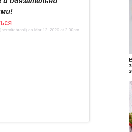
е и обязательно
ями!
ться
hermitebrasil) on
Mar 12, 2020 at 2:00pm PDT