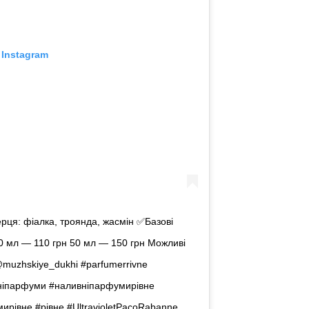
 Instagram
рця: фіалка, троянда, жасмін ✅Базові
 30 мл — 110 грн 50 мл — 150 грн Можливі
 @muzhskiye_dukhi #parfumerrivne
ніпарфуми #наливніпарфумирівне
рівне #рівне #UltravioletPacoRabanne