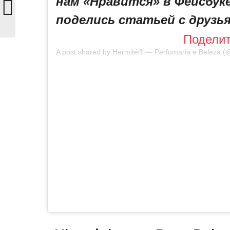
нам «Нравится» в Фейсбук
поделись статьей с друзь
Подели
A post shared by
Hermité® — Perfumaria e Beleza
(@