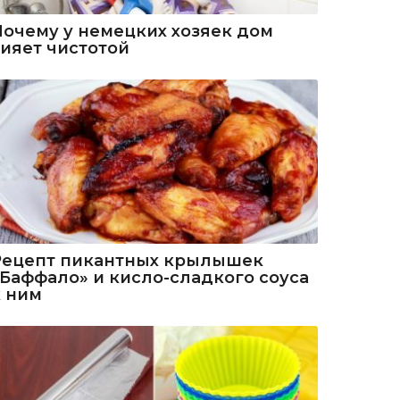
Почему у немецких хозяек дом
сияет чистотой
Рецепт пикантных крылышек
«Баффало» и кисло-сладкого соуса
к ним