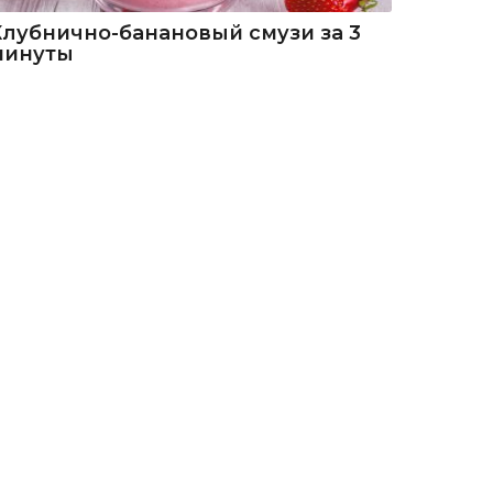
Клубнично-банановый смузи за 3
минуты