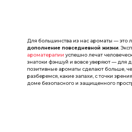
н
o
о
з
н
а
т
ь
Для большинства из нас ароматы — это л
дополнение повседневной жизни
. Экс
ароматерапии
успешно лечат человечес
знатоки фэншуй и вовсе уверяют — для 
позитивные ароматы сделают больше, ч
разберемся, какие запахи, с точки зрени
доме безопасного и защищенного прост