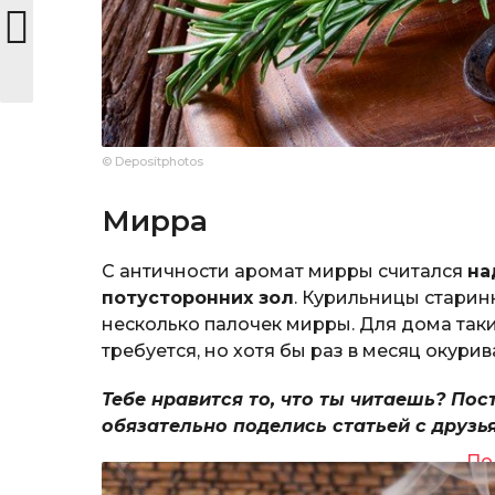
© Depositphotos
Мирра
С античности аромат мирры считался
на
потусторонних зол
. Курильницы старин
несколько палочек мирры. Для дома так
требуется, но хотя бы раз в месяц окур
Тебе нравится то, что ты читаешь? Пос
обязательно поделись статьей с друзь
По