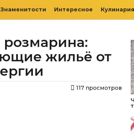
Знаменитости
Интересное
Кулинари
 розмарина:
ающие жильё от
нергии
117
просмотров