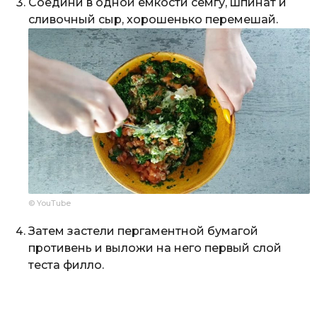
Соедини в одной емкости семгу, шпинат и
сливочный сыр, хорошенько перемешай.
© YouTube
Затем застели пергаментной бумагой
противень и выложи на него первый слой
теста филло.