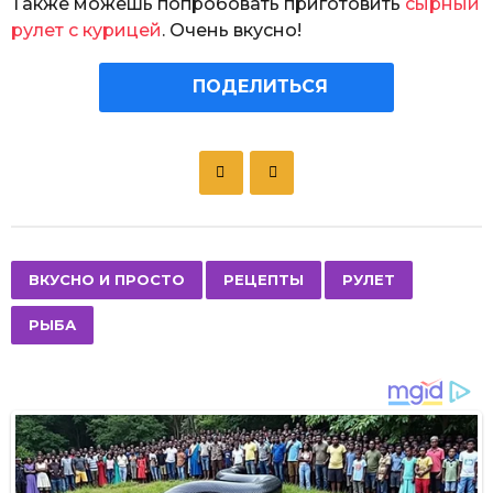
Также можешь попробовать приготовить
сырный
рулет с курицей
. Очень вкусно!
ПОДЕЛИТЬСЯ
P
o
s
t
P
,
,
,
ВКУСНО И ПРОСТО
РЕЦЕПТЫ
РУЛЕТ
a
РЫБА
g
i
n
a
t
i