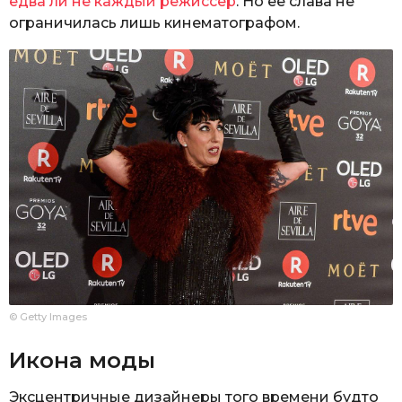
едва ли не каждый режиссер
. Но ее слава не
ограничилась лишь кинематографом.
© Getty Images
Икона моды
Эксцентричные дизайнеры того времени будто