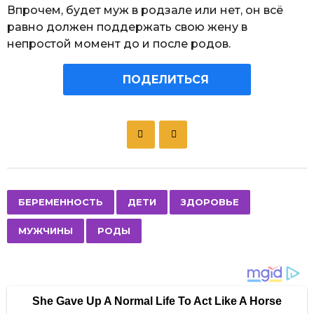
Впрочем, будет муж в родзале или нет, он всё
равно должен поддержать свою жену в
непростой момент до и после родов.
ПОДЕЛИТЬСЯ
P
o
s
t
P
,
,
,
,
БЕРЕМЕННОСТЬ
ДЕТИ
ЗДОРОВЬЕ
a
МУЖЧИНЫ
РОДЫ
g
i
n
a
t