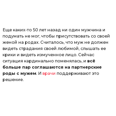
р
и
н
а
Г
е
Еще каких-то 50 лет назад ни один мужчина и
р
к
подумать не мог, чтобы присутствовать со своей
а
женой на родах. Считалось, что муж не должен
л
видеть страдания своей любимой, слышать ее
ю
к
крики и видеть измученное лицо. Сейчас
ситуация кардинально поменялась, и
всё
больше пар соглашаются на партнерские
роды с мужем
. И
врачи
поддерживают это
решение.