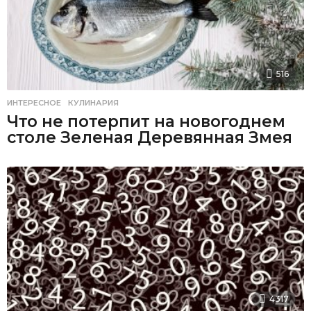
516
ИНТЕРЕСНОЕ
,
КУЛИНАРИЯ
Что не потерпит на новогоднем
столе Зеленая Деревянная Змея
4317